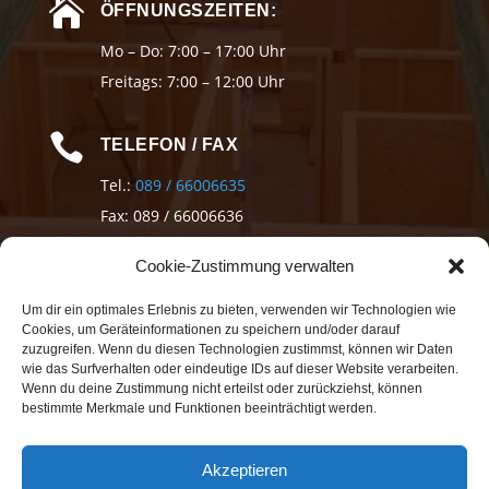

ÖFFNUNGSZEITEN:
Mo – Do: 7:00 – 17:00 Uhr
Freitags: 7:00 – 12:00 Uhr

TELEFON / FAX
Tel.:
089 / 66006635
Fax: 089 / 66006636
Cookie-Zustimmung verwalten

EMAIL
Um dir ein optimales Erlebnis zu bieten, verwenden wir Technologien wie
info@holzbauwinkler.de
Cookies, um Geräteinformationen zu speichern und/oder darauf
zuzugreifen. Wenn du diesen Technologien zustimmst, können wir Daten
wie das Surfverhalten oder eindeutige IDs auf dieser Website verarbeiten.
Wenn du deine Zustimmung nicht erteilst oder zurückziehst, können
bestimmte Merkmale und Funktionen beeinträchtigt werden.
Akzeptieren